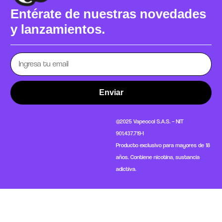
Entérate de nuestras novedades
y lanzamientos.
Enviar
@2025 Vapeocol S.A.S. – NIT
901.437.719-1
Producto exclusivo para mayores de 18
años. Contiene nicotina, sustancia
adictiva.