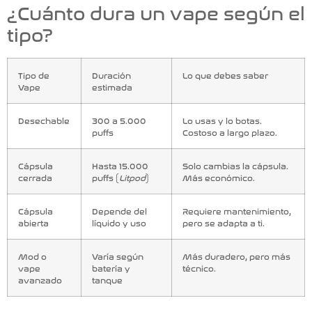
¿Cuánto dura un vape según el
tipo?
Tipo de
Duración
Lo que debes saber
Vape
estimada
Desechable
300 a 5.000
Lo usas y lo botas.
puffs
Costoso a largo plazo.
Cápsula
Hasta 15.000
Solo cambias la cápsula.
cerrada
puffs (
Litpod
)
Más económico.
Cápsula
Depende del
Requiere mantenimiento,
abierta
líquido y uso
pero se adapta a ti.
Mod o
Varía según
Más duradero, pero más
vape
batería y
técnico.
avanzado
tanque