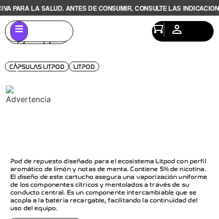
PARA LA SALUD. ANTES DE CONSUMIR, CONSULTE LAS INDICACIONES Y
CÁPSULAS LITPOD
LITPOD
CÁPSULA LITPOD LEMON MINT –
MENTA LIMÓN 5%
Pod de repuesto diseñado para el ecosistema Litpod con perfil
aromático de limón y notas de menta. Contiene 5% de nicotina.
El diseño de este cartucho asegura una vaporización uniforme
de los componentes cítricos y mentolados a través de su
conducto central. Es un componente intercambiable que se
acopla a la batería recargable, facilitando la continuidad del
uso del equipo.