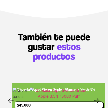
También te puede
gustar
estos
productos
Cápsula Litpod Green Apple – Manzana Verde 5%
$
45.000