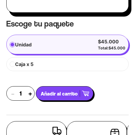
Escoge tu paquete
$
45.000
Unidad
Total:
$
45.000
Caja x 5
–
+
Añadir al carrito