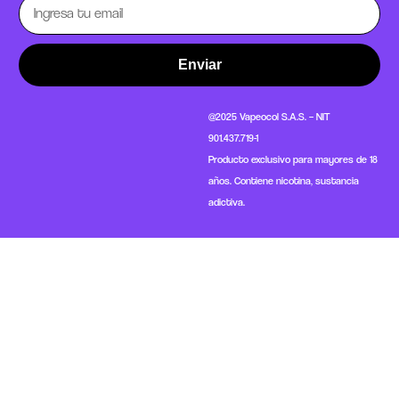
Enviar
@2025 Vapeocol S.A.S. – NIT
901.437.719-1
Producto exclusivo para mayores de 18
años. Contiene nicotina, sustancia
adictiva.